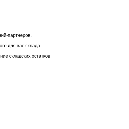
ний-партнеров.
го для вас склада.
ие складских остатков.