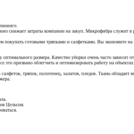
лининге.
нно снижает затраты компании на закуп. Микрофибра служит в р
ем покупать готовыми тряпками и салфетками. Вы экономите на 
у оптимального размера. Качество уборки очень часто зависит от
е это призвано облегчить и оптимизировать работу на объектах.
салфеток, тряпок, полотенец, халатов, пледов. Ткань обладает
жера.
ала.
ов Цельсия.
оваться.