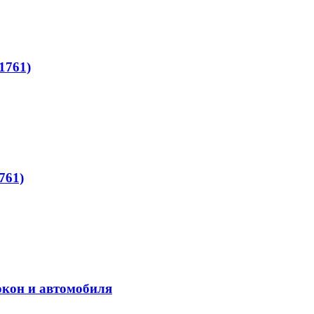
1761)
761)
окон и автомобиля